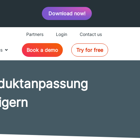
Download now!
Partners
Login
Contact us
Book a demo
Try for free
es
oduktanpassung
igern