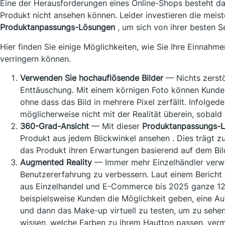
Eine der Herausforderungen eines Online-Shops besteht dar
Produkt nicht ansehen können. Leider investieren die mei
Produktanpassungs-Lösungen
, um sich von ihrer besten S
Hier finden Sie einige Möglichkeiten, wie Sie Ihre Einnahm
verringern können.
Verwenden Sie hochauflösende Bilder
— Nichts zerstö
Enttäuschung. Mit einem körnigen Foto können Kunde
ohne dass das Bild in mehrere Pixel zerfällt. Infolge
möglicherweise nicht mit der Realität überein, sobald
360-Grad-Ansicht
— Mit dieser
Produktanpassungs-L
Produkt aus jedem Blickwinkel ansehen . Dies trägt z
das Produkt ihren Erwartungen basierend auf dem Bild
Augmented Reality
— Immer mehr Einzelhändler ver
Benutzererfahrung zu verbessern. Laut einem Bericht
aus Einzelhandel und E-Commerce bis 2025 ganze 12
beispielsweise Kunden die Möglichkeit geben, eine A
und dann das Make-up virtuell zu testen, um zu sehen,
wissen, welche Farben zu ihrem Hautton passen, ver